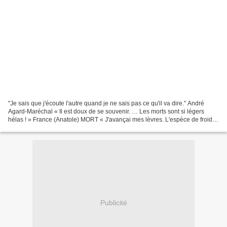
"Je sais que j'écoute l'autre quand je ne sais pas ce qu'il va dire." André
Agard-Maréchal « Il est doux de se souvenir. … Les morts sont si légers
hélas ! » France (Anatole) MORT « J'avançai mes lèvres. L'espèce de froid
que je sentis n'a pas de nom...
Publicité