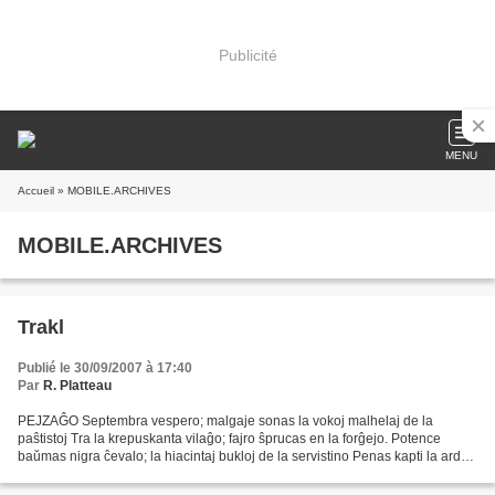
Publicité
MENU
Accueil
» MOBILE.ARCHIVES
MOBILE.ARCHIVES
Trakl
Publié le 30/09/2007 à 17:40
Par
R. Platteau
PEJZAĜO Septembra vespero; malgaje sonas la vokoj malhelaj de la
paŝtistoj Tra la krepuskanta vilaĝo; fajro ŝprucas en la forĝejo. Potence
baŭmas nigra ĉevalo; la hiacintaj bukloj de la servistino Penas kapti la ardon
de ĝiaj purpuraj naztruoj. Silente...