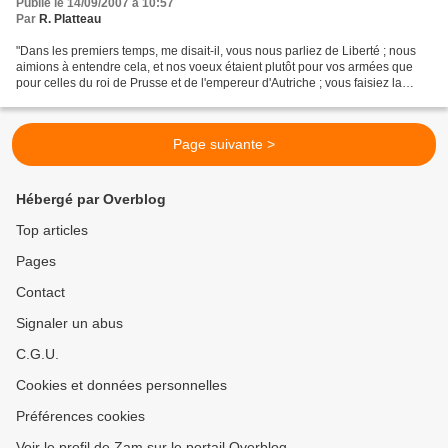
Publié le 14/09/2007 à 10:57
Par
R. Platteau
"Dans les premiers temps, me disait-il, vous nous parliez de Liberté ; nous
aimions à entendre cela, et nos voeux étaient plutôt pour vos armées que
pour celles du roi de Prusse et de l'empereur d'Autriche ; vous faisiez la
guerre à nos soldats et non...
Page suivante >
Hébergé par Overblog
Top articles
Pages
Contact
Signaler un abus
C.G.U.
Cookies et données personnelles
Préférences cookies
Voir le profil de Zam sur le portail Overblog