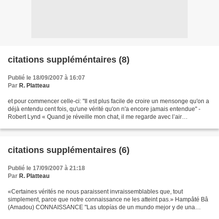
citations suppléméntaires (8)
Publié le 18/09/2007 à 16:07
Par
R. Platteau
et pour commencer celle-ci: "Il est plus facile de croire un mensonge qu'on a
déjà entendu cent fois, qu'une vérité qu'on n'a encore jamais entendue" -
Robert Lynd « Quand je réveille mon chat, il me regarde avec l’air
reconnaissant de celui à qui je...
citations supplémentaires (6)
Publié le 17/09/2007 à 21:18
Par
R. Platteau
«Certaines vérités ne nous paraissent invraissemblables que, tout
simplement, parce que notre connaissance ne les atteint pas.» Hampâté Bâ
(Amadou) CONNAISSANCE "Las utopías de un mundo mejor y de una
sociedad más justa, tienen que ver con la palabra,...