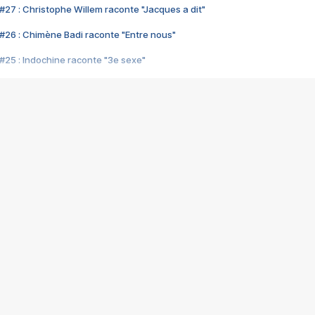
#27 : Christophe Willem raconte "Jacques a dit"
#26 : Chimène Badi raconte "Entre nous"
#25 : Indochine raconte "3e sexe"
#24 : Zaho raconte "C'est chelou"
#23 : Patrick Bruel raconte "Au café des délices"
#22 : Kyo raconte "Le chemin"
#21 : Nolwenn Leroy raconte "Cassé"
#20 : Patrick Hernandez raconte "Born to be alive"
#19 : Lorie raconte "Près de moi"
#18 : Michael Jones raconte "A nos actes manqués" (avec Jean-Jacque
#17 : Khaled raconte "Aïcha"
#16 : Corneille raconte "Parce qu'on vient de loin"
#15 : Indochine raconte "L'aventurier"