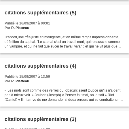
citations supplémentaires (5)
Publié le 16/09/2007 à 00:01
Par
R. Platteau
D'abord,une très juste et intelligente, et en même temps impressionnante,
définition du capital: "Le capital c'est un travail mort, qui ressuscite comme
un vampire, et qui ne fait que sucer le travail vivant, et qui ne vit plus que
dans la mesure où il...
citations supplémentaires (4)
Publié le 15/09/2007 à 13:59
Par
R. Platteau
« Les mots sont comme des verres qui obscurcissent tout ce qu'ils n'aident
pas à mieux voir. » Joubert (Joseph) « Penser fait mal, on le sait » Riot
(Daniel) « Il m’arrive de me demander si deux erreurs qui se combattent ne
sont pas plus fécondes qu’une...
citations supplémentaires (3)