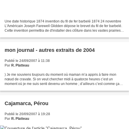
Une date historique 1874 invention du fil de fer barbelé 1874 24 novembre
L'Américain Joseph Farewell Glidden dépose le brevet du fil de fer barbelé.
Cette invention permettra de d'installer des clôture dans les vastes prairies
l'Ouest américain, qui...
mon journal - autres extraits de 2004
Publié le 24/09/2007 à 11:38
Par
R. Platteau
) Je me souviens toujours du moment où maman m’a appris à faire mon
nœud de cravate. Si on veut chercher midi à quatorze heures c’est un
moment où je me suis senti devenu un homme ; d’ailleurs c’est comme ça
qu’elle me l’avait justifier « il va valoir...
Cajamarca, Pérou
Publié le 20/09/2007 à 19:28
Par
R. Platteau