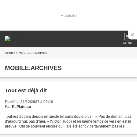
Publicité
MENU
Accueil
» MOBILE.ARCHIVES
MOBILE.ARCHIVES
Tout est déjà dit
Publié le 31/12/2007 à 09:10
Par
R. Platteau
Tout est dit déjà depuis un siècle (et sans doute plus) : « Pas de demain, pas
d’aujourd’hui, pas d’hier. » (Victor Hugo) et en même temps ce vers en est la
preuve : Qui se souvient encore qu’il aie été écrit ? certainement pas les
ossements du poète...