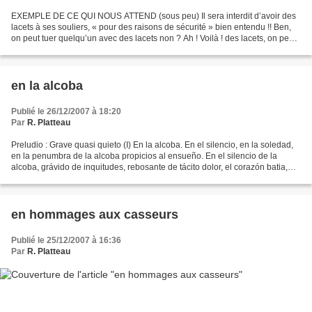
EXEMPLE DE CE QUI NOUS ATTEND (sous peu) Il sera interdit d’avoir des
lacets à ses souliers, « pour des raisons de sécurité » bien entendu !! Ben,
on peut tuer quelqu’un avec des lacets non ? Ah ! Voilà ! des lacets, on peut
éventuellement oublier de...
en la alcoba
Publié le 26/12/2007 à 18:20
Par
R. Platteau
Preludio : Grave quasi quieto (I) En la alcoba. En el silencio, en la soledad,
en la penumbra de la alcoba propicios al ensueño. En el silencio de la
alcoba, grávido de inquitudes, rebosante de tácito dolor, el corazón batia,
batia sus alas, la mútilas...
en hommages aux casseurs
Publié le 25/12/2007 à 16:36
Par
R. Platteau