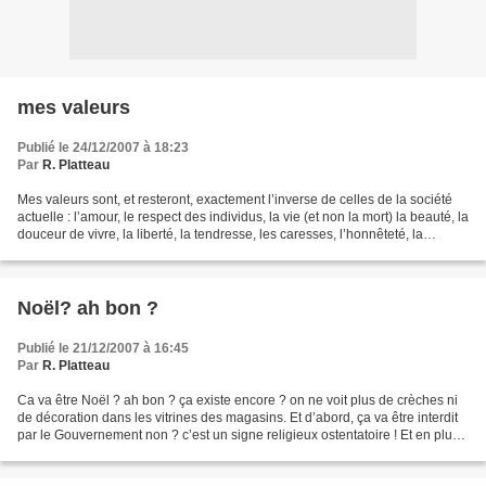
mes valeurs
Publié le 24/12/2007 à 18:23
Par
R. Platteau
Mes valeurs sont, et resteront, exactement l’inverse de celles de la société
actuelle : l’amour, le respect des individus, la vie (et non la mort) la beauté, la
douceur de vivre, la liberté, la tendresse, les caresses, l’honnêteté, la
convivialité, la...
Noël? ah bon ?
Publié le 21/12/2007 à 16:45
Par
R. Platteau
Ca va être Noël ? ah bon ? ça existe encore ? on ne voit plus de crèches ni
de décoration dans les vitrines des magasins. Et d’abord, ça va être interdit
par le Gouvernement non ? c’est un signe religieux ostentatoire ! Et en plus
à Noël les gens avaient...