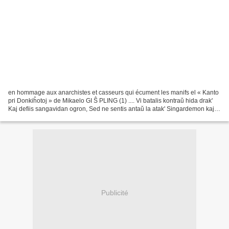
en hommage aux anarchistes et casseurs qui écument les manifs el « Kanto
pri Donkiĥotoj » de Mikaelo GI Ŝ PLING (1) .... Vi batalis kontraŭ hida drak'
Kaj defiis sangavidan ogron, Sed ne sentis antaŭ la atak' Singardemon kaj
hontindan sobron. .... eh...
Publicité