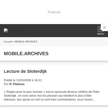
Publicité
MENU
Accueil
» MOBILE.ARCHIVES
MOBILE.ARCHIVES
Lecture de Sloterdijk
Publié le 31/03/2008 à 16:21
Par
R. Platteau
« Règles pour le parc humain » est un opuscule devenu célèbre de Peter
Sloterdijk , en voici selon moi les phrases qui méritent le plus d’être
retenues. (les ajouts en vert ce sont mes commentaires, vous l'aurez
compris, les soulignages sont de moi également)...