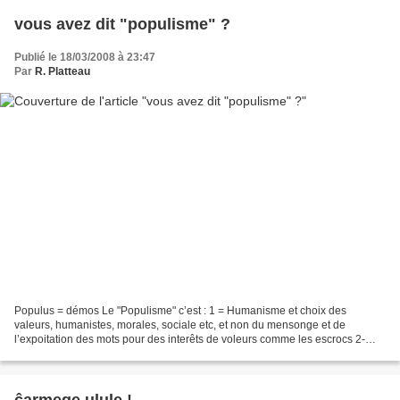
vous avez dit "populisme" ?
Publié le 18/03/2008 à 23:47
Par
R. Platteau
Populus = démos Le "Populisme" c’est : 1 = Humanisme et choix des
valeurs, humanistes, morales, sociale etc, et non du mensonge et de
l’expoitation des mots pour des interêts de voleurs comme les escrocs 2-
être tout bonnement un homme d’Etat, au service...
ĉarmege ulule !