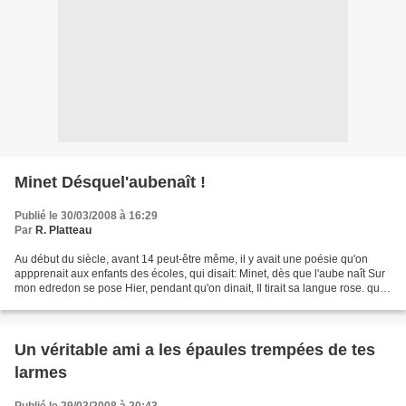
Minet Désquel'aubenaît !
Publié le 30/03/2008 à 16:29
Par
R. Platteau
Au début du siècle, avant 14 peut-être même, il y avait une poésie qu'on
appprenait aux enfants des écoles, qui disait: Minet, dès que l'aube naît Sur
mon edredon se pose Hier, pendant qu'on dinait, Il tirait sa langue rose. qui
connait l'auteur ? je...
Un véritable ami a les épaules trempées de tes
larmes