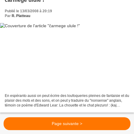
Publié le 13/03/2008 à 20:19
Par
R. Platteau
En espéranto aussi on peut écrire des loufoqueries pleines de fantaisie et du
plaisir des mots et des sons, et on peut y traduire du "nonsense" anglais,
témoin ce poème d'Edward Lear: La chouette et le chat plezuro! : (kaj
poezio! ĉu vi sentas?) La Strig'...
Page suivante >