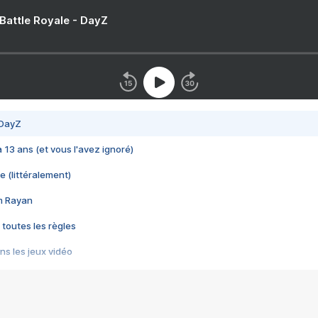
 Battle Royale - DayZ
 DayZ
 a 13 ans (et vous l'avez ignoré)
e (littéralement)
im Rayan
 toutes les règles
s les jeux vidéo
us choquant de Rockstar ? - Le scandale BULLY
e plus moche de Steam