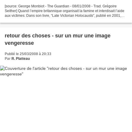
[source: George Monbiot - The Guardian - 08/01/2008 - Trad. Grégoire
Seither] Quand l’empire britannique organisait la famine et interdisait l’aide
aux victimes: Dans son livre, “Late Victorian Holocausts”, publié en 2001,
Mike Davis raconte les famines...
retour des choses - sur un mur une image
vengeresse
Publié le 25/03/2008 à 20:33
Par
R. Platteau