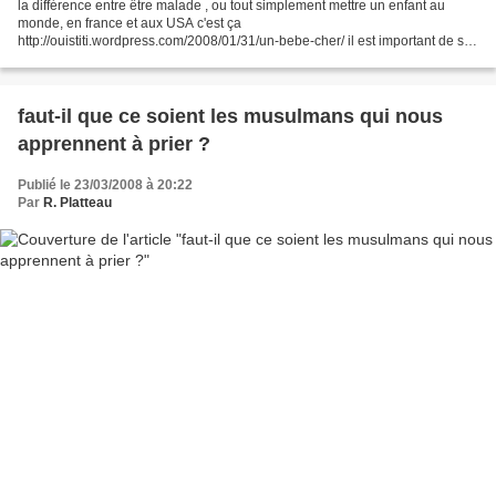
la différence entre être malade , ou tout simplement mettre un enfant au
monde, en france et aux USA c'est ça
http://ouistiti.wordpress.com/2008/01/31/un-bebe-cher/ il est important de se
souvenir de ces différences Avec les idéologues actuels au pouvoir...
faut-il que ce soient les musulmans qui nous
apprennent à prier ?
Publié le 23/03/2008 à 20:22
Par
R. Platteau