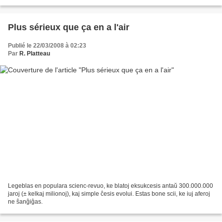
Plus sérieux que ça en a l'air
Publié le 22/03/2008 à 02:23
Par
R. Platteau
Legeblas en populara scienc-revuo, ke blatoj eksukcesis antaŭ 300.000.000
jaroj (± kelkaj milionoj), kaj simple ĉesis evolui. Estas bone scii, ke iuj aferoj
ne ŝanĝiĝas.