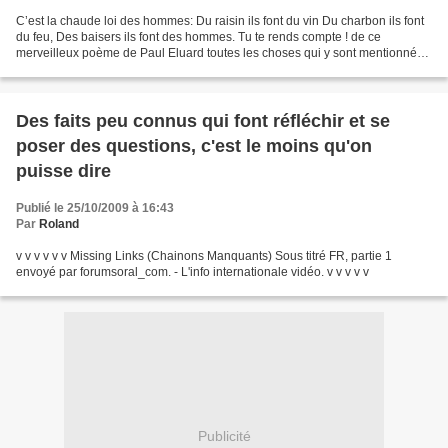
C’est la chaude loi des hommes: Du raisin ils font du vin Du charbon ils font
du feu, Des baisers ils font des hommes. Tu te rends compte ! de ce
merveilleux poème de Paul Eluard toutes les choses qui y sont mentionnées
seraient de nos jours condamnées...
Des faits peu connus qui font réfléchir et se
poser des questions, c'est le moins qu'on
puisse dire
Publié le 25/10/2009 à 16:43
Par
Roland
v v v v v v Missing Links (Chainons Manquants) Sous titré FR, partie 1
envoyé par forumsoral_com. - L'info internationale vidéo. v v v v v
Publicité