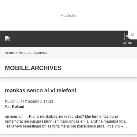
Publicité
MENU
Accueil
» MOBILE.ARCHIVES
MOBILE.ARCHIVES
mankas senco al vi telefoni
Publié le 31/10/2009 à 13:33
Par
Roland
mi amis vin .... Kial vi ne skribas, ne respondas? Min turmentas puno
rememora: jen susuras pluv', jen maro ondas en la land' neimageble fora.
Tra la vivo senestinge brilas forta mens' kaj konscienco pura. Inde vivi –
tasko malfacilas: esti Homo, sed...