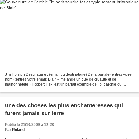
Jim Holstun Destinataire : (email du destinataire) De la part de (entrez votre
nom) (entrez votre email) Blair, « mélange unique de cruauté et de
malhonnêteté » [Robert Fisk] est un parfait exemple de l’oligarchie qui
domine le monde aujourd’hui, prête...
une des choses les plus enchanteresses qui
furent jamais sur terre
Publié le 21/10/2009 à 12:28
Par
Roland