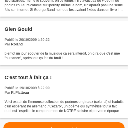
Et disparues, même le souvenir, en ce temps il n'y avait pas de vidéo ni de
photos couleurs comme sur Ipernity, même le nom, il n'aparaît pas une seule
fois sur Internet. Si George Sand ne nous les avaient fixées dans un livre il
n'en resterait aucune...
Glen Gould
Publié le 20/10/2009 à 20:22
Par
Roland
bientôt un jour écouter de la musique ça sera interdit, on dira que c'est une
"nuisance", après tout ça fait du bruit !
C'est tout à fait ça !
Publié le 19/10/2009 à 22:00
Par
R. Platteau
Voici extrait de l'immense collection de poèmes originaux (celui-ci) et traduits
d'un espérantiste allemand, "Cezaro", un poème qui synthétise tout à fait
quel est l'esprit et le comportement de NOTRE sinistre et perverse époque
actuelle ...... Jen, eltirata...