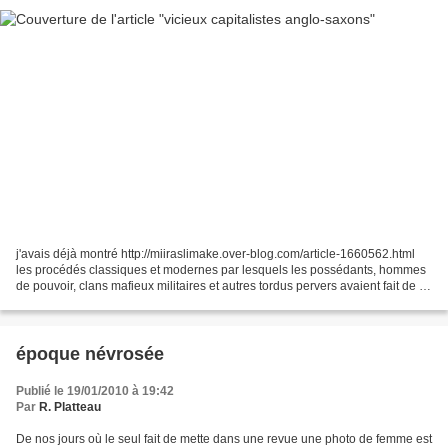
j'avais déjà montré http://miiraslimake.over-blog.com/article-1660562.html
les procédés classiques et modernes par lesquels les possédants, hommes
de pouvoir, clans mafieux militaires et autres tordus pervers avaient fait de la
démocratie rien d'autre...
époque névrosée
Publié le 19/01/2010 à 19:42
Par
R. Platteau
De nos jours où le seul fait de mette dans une revue une photo de femme est