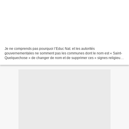
Je ne comprends pas pourquoi l’Educ Nat. et les autorités
gouvernementales ne somment pas les communes dont le nom est « Saint-
Quelquechose » de changer de nom et de supprimer ces « signes religieux
ostentatoires » qu’ils représentent ! Sous la menace,...