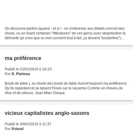
On découvre parfois (quand - et si ! - on s'interesse aux détails concret des
chose, ou en lisant certaines "littératures" de ces gens) avec stupefaction la
délirante (je crois que ce mot convient tout à fait, ça devient "borderline")
paranoïa des américains,...
ma préférence
Publié le 21/01/2010 à 16:23
Par
R. Platteau
Bouts de table L es muets des bouts de table Auront toujours ma préférence
Qu’ils regardent et se taisent Posés sur le vacarme Comme un cheveu de
rêve et de silence. Jean-Marc Delaye
vicieux capitalistes anglo-saxons
Publié le 20/01/2010 à 11:37
Par
Roland