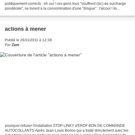
politiquement corrects : eh oui ! ces gens tous "souffrent (sic) de surcharge
pondérale", se livrent à la consommation d'une "drogue" : l'alcool ! ils
augmentent leurs risques de troubles cardio-vasculaires...
actions à mener
Publié le 26/11/2011 à 12:38
Par
Zam
pourquoi refuser l'installation STOP LINKY d'ERDF BON DE COMMANDE
AUTOCOLLANTS Après Jean-Louis Borloo qui a traité directement avec les