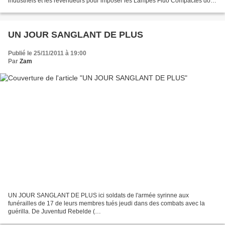
industriels et les revendeurs pour imposer les Lampes Fluo Compactes dont
on reconnaît maintenant qu’elles génèrent...
UN JOUR SANGLANT DE PLUS
Publié le 25/11/2011 à 19:00
Par
Zam
UN JOUR SANGLANT DE PLUS ici soldats de l'armée syrinne aux
funérailles de 17 de leurs membres tués jeudi dans des combats avec la
guérilla. De Juventud Rebelde (
http://www.juventudrebelde.cu/internacionales/2011-11-18/fuerzas-sirias-