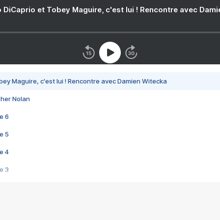
 DiCaprio et Tobey Maguire, c'est lui ! Rencontre avec Dam
bey Maguire, c'est lui ! Rencontre avec Damien Witecka
pher Nolan
e 6
e 5
e 4
e 3
s créatrices de la VF !
e 2