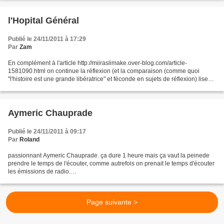
capturan-a-grupos-armados/...
l'Hopital Général
Publié le 24/11/2011 à 17:29
Par
Zam
En complément à l'article http://miiraslimake.over-blog.com/article-
1581090.html on continue la réflexion (et la comparaison (comme quoi
"l'histoire est une grande libératrice" et féconde en sujets de réflexion) lisez
l'article ci-dessus si vous ne le...
Aymeric Chauprade
Publié le 24/11/2011 à 09:17
Par
Roland
passionnant Aymeric Chauprade. ça dure 1 heure mais ça vaut la peinede
prendre le temps de l'écouter, comme autrefois on prenait le temps d'écouter
les émissions de radio.
http://www.agoravox.tv/actualites/international/article/aymeric-chauprade-
analyse-le-mythe-31427...
Page suivante >