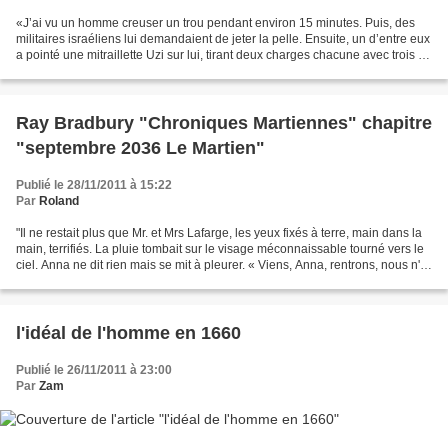
«J’ai vu un homme creuser un trou pendant environ 15 minutes. Puis, des
militaires israéliens lui demandaient de jeter la pelle. Ensuite, un d’entre eux
a pointé une mitraillette Uzi sur lui, tirant deux charges chacune avec trois ou
quatre balles». L’historien...
Ray Bradbury "Chroniques Martiennes" chapitre
"septembre 2036 Le Martien"
Publié le 28/11/2011 à 15:22
Par
Roland
"Il ne restait plus que Mr. et Mrs Lafarge, les yeux fixés à terre, main dans la
main, terrifiés. La pluie tombait sur le visage méconnaissable tourné vers le
ciel. Anna ne dit rien mais se mit à pleurer. « Viens, Anna, rentrons, nous n'y
pouvons plus...
l'idéal de l'homme en 1660
Publié le 26/11/2011 à 23:00
Par
Zam