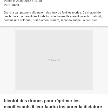
Publié le 28/09/2012 à 10:48
Par
Roland
Dans la campagne s’allumaient des feux de feuilles mortes. De chacun de
ces brûlots montaient des tourbillons de fumée. Ils étaient massifs, d’abord,
comme une colonne ; puis s’amenuisaient, se fondaient peu à peu, s’en
allaient en filaments ténus, en...
Publicité
bientôt des drones pour réprimer les
manifestants il leur faudra instaurer la dictature