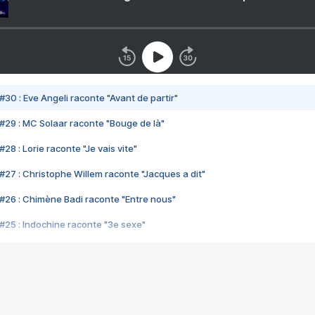
#30 : Eve Angeli raconte "Avant de partir"
#29 : MC Solaar raconte "Bouge de là"
28 : Lorie raconte "Je vais vite"
#27 : Christophe Willem raconte "Jacques a dit"
#26 : Chimène Badi raconte "Entre nous"
#25 : Indochine raconte "3e sexe"
#24 : Zaho raconte "C'est chelou"
#23 : Patrick Bruel raconte "Au café des délices"
#22 : Kyo raconte "Le chemin"