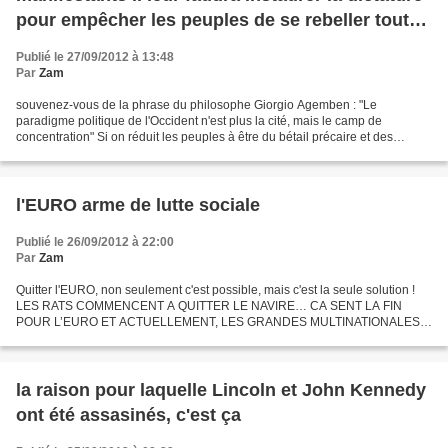
pour empêcher les peuples de se rebeller tout
simplement
Publié le 27/09/2012 à 13:48
Par
Zam
souvenez-vous de la phrase du philosophe Giorgio Agemben : "Le
paradigme politique de l'Occident n'est plus la cité, mais le camp de
concentration" Si on réduit les peuples à être du bétail précaire et des
"variables d'ajustement" toujours plus pressurisées,...
l'EURO arme de lutte sociale
Publié le 26/09/2012 à 22:00
Par
Zam
Quitter l'EURO, non seulement c'est possible, mais c'est la seule solution !
LES RATS COMMENCENT A QUITTER LE NAVIRE… CA SENT LA FIN
POUR L’EURO ET ACTUELLEMENT, LES GRANDES MULTINATIONALES
TRANSFERRENT DISCRETEMENT LEUR ARGENT DE LA ZONE EURO
VERS D’AUTRES...
la raison pour laquelle Lincoln et John Kennedy
ont été assasinés, c'est ça