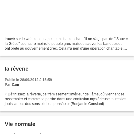
trouvé sur le web, un qui apelle un chat un chat : "Il ne s'agit pas de " Sauver
la Grèce" et encore moins le peuple grec mais de sauver les banques qui
ont prêté au gouvernement grec. Cela n'a rien d'une opération charitable,
sauf aux yeux des gogos...
la rêverie
Publié le 28/09/2012 à 15:59
Par
Zam
« Définissez la rêverie, ce frémissement intérieur de l’âme, où viennent se
rassembler et comme se perdre dans une confusion mystérieuse toutes les
jouissances des sens et de la pensée. » (Benjamin Constant)
Vie normale