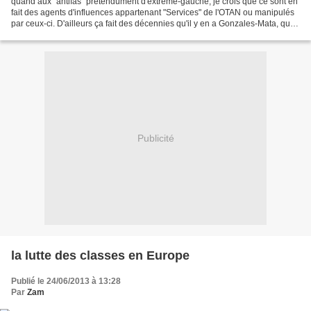
quand aux "antifas" prétendûment d'extrème-gauche, je crois que ce sont en
fait des agents d'influences appartenant "Services" de l'OTAN ou manipulés
par ceux-ci. D'ailleurs ça fait des décennies qu'il y en a Gonzales-Mata, qui
en fut un, le raconte dans...
Publicité
la lutte des classes en Europe
Publié le 24/06/2013 à 13:28
Par
Zam