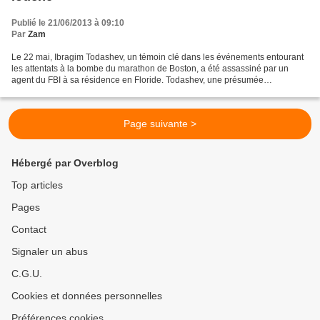
Publié le 21/06/2013 à 09:10
Par
Zam
Le 22 mai, Ibragim Todashev, un témoin clé dans les événements entourant
les attentats à la bombe du marathon de Boston, a été assassiné par un
agent du FBI à sa résidence en Floride. Todashev, une présumée
connaissance de Dzhokhar et Tamerlan Tsarnaev,...
Page suivante >
Hébergé par Overblog
Top articles
Pages
Contact
Signaler un abus
C.G.U.
Cookies et données personnelles
Préférences cookies