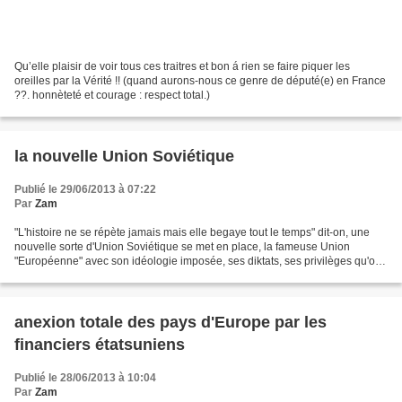
Qu’elle plaisir de voir tous ces traitres et bon á rien se faire piquer les
oreilles par la Vérité !! (quand aurons-nous ce genre de député(e) en France
??. honnèteté et courage : respect total.)
la nouvelle Union Soviétique
Publié le 29/06/2013 à 07:22
Par
Zam
"L'histoire ne se répète jamais mais elle begaye tout le temps" dit-on, une
nouvelle sorte d'Union Soviétique se met en place, la fameuse Union
"Européenne" avec son idéologie imposée, ses diktats, ses privilèges qu'on
cache (voir le lien), ses oligarques...
anexion totale des pays d'Europe par les
financiers étatsuniens
Publié le 28/06/2013 à 10:04
Par
Zam