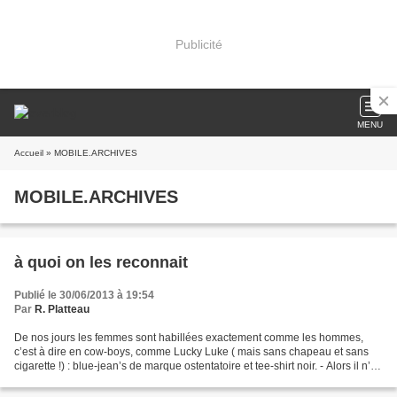
Publicité
MENU
Accueil
» MOBILE.ARCHIVES
MOBILE.ARCHIVES
à quoi on les reconnait
Publié le 30/06/2013 à 19:54
Par
R. Platteau
De nos jours les femmes sont habillées exactement comme les hommes,
c’est à dire en cow-boys, comme Lucky Luke ( mais sans chapeau et sans
cigarette !) : blue-jean’s de marque ostentatoire et tee-shirt noir. - Alors il n’y
a vraiment aucune manière de...