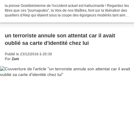
la presse Goebbelsienne de l'occident actuel est hallucinante ! Regardez les
titres que ces "journaputes", la Voix de nos Maîtres, font sur la libération des
quartiers d'Alep qui étaient sous la coupe des égorgeurs modérés tant aimés
de Fabius : Imagine-t-on...
un terroriste annule son attentat car il avait
oublié sa carte d'identité chez lui
Publié le 23/12/2016 à 20:30
Par
Zam