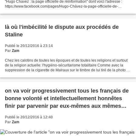
"Hugo Chavez : la page officielle de réinformation" dont voici l'adresse :
https://www.facebook.com/pages/Hugo-Chávez-la-page-officielle-de-
réinformation/206854686043253 1er Octobre...
là où l'imbécilité le dispute aux procédés de
Staline
Publié le 20/12/2016 à 23:14
Par
Zam
Chez les calotins de toutes les époques et de toutes les religions et surtout
de la religion actuelle: l'hygiéno-sécuritarisme totalitaire Comme avec la
suppression de la cigarette de Malraux sur le timbre de lui tiré de la photo de
Gisèle Freund, on...
on va voir progressivement tous les français de
bonne volonté et intellectuellement honnêtes
finir par parvenir par eux-mêmes aux mêmes
conclusions que François Asselineau
Publié le 20/12/2016 à 12:40
Par
Zam