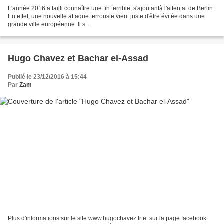
L'année 2016 a failli connaître une fin terrible, s'ajoutantà l'attentat de Berlin.
En effet, une nouvelle attaque terroriste vient juste d'être évitée dans une
grande ville européenne. Il s...
Hugo Chavez et Bachar el-Assad
Publié le 23/12/2016 à 15:44
Par
Zam
Plus d'informations sur le site www.hugochavez.fr et sur la page facebook