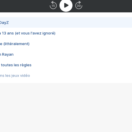
 DayZ
 a 13 ans (et vous l'avez ignoré)
e (littéralement)
im Rayan
 toutes les règles
s les jeux vidéo
us choquant de Rockstar ? - Le scandale BULLY
e plus moche de Steam
du RÊVE tourne au CAUCHEMAR
pendant 8 heures
it… à tort