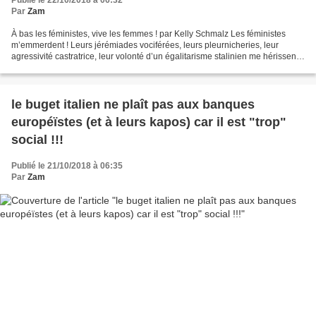
Publié le 22/10/2018 à 06:32
Par
Zam
À bas les féministes, vive les femmes ! par Kelly Schmalz Les féministes
m’emmerdent ! Leurs jérémiades vociférées, leurs pleurnicheries, leur
agressivité castratrice, leur volonté d’un égalitarisme stalinien me hérissent !
Agissant ainsi, elles alimentent...
le buget italien ne plaît pas aux banques
européïstes (et à leurs kapos) car il est "trop"
social !!!
Publié le 21/10/2018 à 06:35
Par
Zam