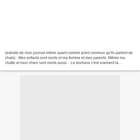
(extraits de mon journal intime ayant comme point commun qu'ils parlent de
chats) - Mes enfants sont morts et ma femme et mes parents. Même ma
chatte et mon chien sont morts aussi. - Le bonheur c'est vraiment la
spécialité des chats. - Poupounette c'était...