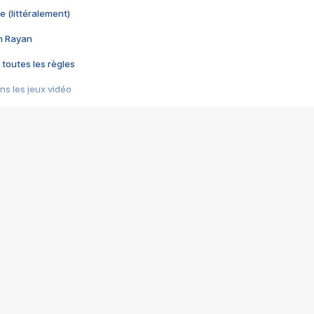
e (littéralement)
im Rayan
 toutes les règles
s les jeux vidéo
us choquant de Rockstar ? - Le scandale BULLY
e plus moche de Steam
du RÊVE tourne au CAUCHEMAR
pendant 8 heures
it… à tort
umiliés par un jeu vidéo
ire - Final Fantasy 8
ti un empire - Age of Empires