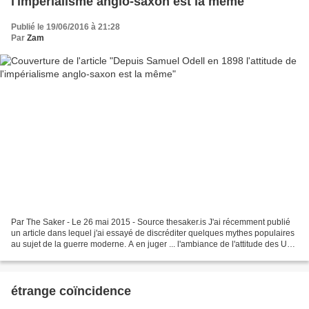
l'impérialisme anglo-saxon est la même
Publié le 19/06/2016 à 21:28
Par
Zam
Par The Saker - Le 26 mai 2015 - Source thesaker.is J'ai récemment publié
un article dans lequel j'ai essayé de discréditer quelques mythes populaires
au sujet de la guerre moderne. A en juger ... l'ambiance de l'attitude des USA
et des atlantistes envers...
étrange coïncidence