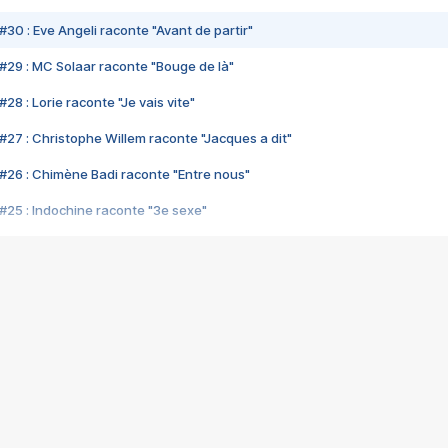
#30 : Eve Angeli raconte "Avant de partir"
#29 : MC Solaar raconte "Bouge de là"
28 : Lorie raconte "Je vais vite"
#27 : Christophe Willem raconte "Jacques a dit"
#26 : Chimène Badi raconte "Entre nous"
#25 : Indochine raconte "3e sexe"
#24 : Zaho raconte "C'est chelou"
#23 : Patrick Bruel raconte "Au café des délices"
#22 : Kyo raconte "Le chemin"
#21 : Nolwenn Leroy raconte "Cassé"
#20 : Patrick Hernandez raconte "Born to be alive"
#19 : Lorie raconte "Près de moi"