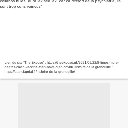
Lien du site "The Exposé" : https://theexpose.uk/2021/09/22/8-times-more-
deaths-covid-vaccine-than-have-died-covid/ Histoire de la grenouille :
https://patriciapriat.fr/histoire-de-la-grenouille/