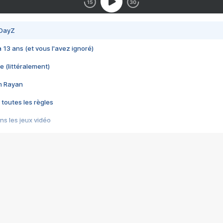
 DayZ
 a 13 ans (et vous l'avez ignoré)
e (littéralement)
im Rayan
 toutes les règles
s les jeux vidéo
us choquant de Rockstar ? - Le scandale BULLY
e plus moche de Steam
du RÊVE tourne au CAUCHEMAR
pendant 8 heures
it… à tort