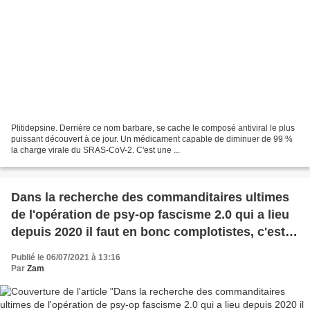
Plitidepsine. Derrière ce nom barbare, se cache le composé antiviral le plus
puissant découvert à ce jour. Un médicament capable de diminuer de 99 %
la charge virale du SRAS-CoV-2. C'est une ...
Dans la recherche des commanditaires ultimes
de l'opération de psy-op fascisme 2.0 qui a lieu
depuis 2020 il faut en bonc complotistes, c'est à
dire espriits scientifiques, continuer à creuser -
Publié le 06/07/2021 à 13:16
dernières découvertes
Par
Zam