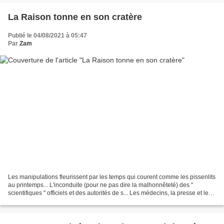
La Raison tonne en son cratère
Publié le 04/08/2021 à 05:47
Par
Zam
Les manipulations fleurissent par les temps qui courent comme les pissenlits
au printemps... L'inconduite (pour ne pas dire la malhonnêteté) des "
scientifiques " officiels et des autorités de s... Les médecins, la presse et les
politiques se contentant...